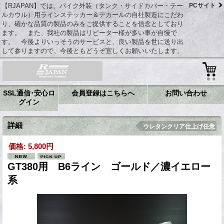
【RJAPAN】では、バイク外装（タンク・サイドカバー・テー
PCサイト
ルカウル）用ラインステッカー＆デカールの自社製造にこだわ
り、確かな品質の製品のみをご提供することを信念としており
ます。 また、我社の製品はリピーター様が多い事が自慢で
す。 今後よりいっそうのサービスと、良い製品を世に送り出
して参りますので、今後ともどうぞ宜しくお願いいたします。
SSL通信･安心ロ
会員登録はこちらへ
お問い合わせ
グイン
詳細
ウレタンクリア仕上げ任意
価格
:
5,800円
GT380用 B6ライン ゴールド／濃イエロー
系