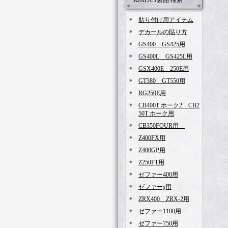
RJAPAN製品 検索
貼り付け用アイテム
デカールの貼り方
GS400 GS425用
GS400L GS425L用
GSX400E 250E用
GT380 GT550用
RG250E用
CB400T ホーク2 CB2
50T ホーク用
CB350FOUR用
Z400FX用
Z400GP用
Z250FT用
ゼファー400用
ゼファーχ用
ZRX400 ZRX-2用
ゼファー1100用
ゼファー750用