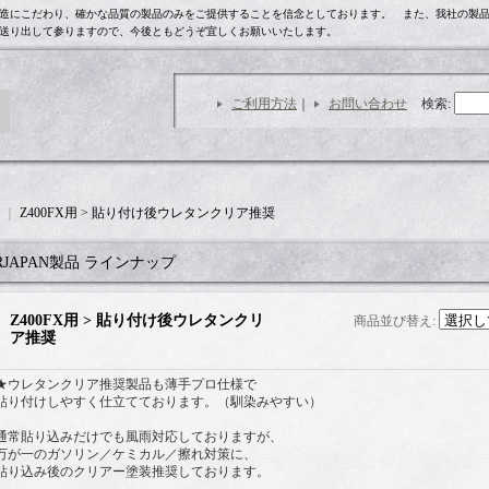
自社製造にこだわり、確かな品質の製品のみをご提供することを信念としております。 また、我社の製
送り出して参りますので、今後ともどうぞ宜しくお願いいたします。
ご利用方法
｜
お問い合わせ
検索
:
｜
Z400FX用 > 貼り付け後ウレタンクリア推奨
RJAPAN製品 ラインナップ
Z400FX用 > 貼り付け後ウレタンクリ
商品並び替え
:
ア推奨
★ウレタンクリア推奨製品も薄手プロ仕様で
貼り付けしやすく仕立てております。（馴染みやすい）
通常貼り込みだけでも風雨対応しておりますが、
万が一のガソリン／ケミカル／擦れ対策に、
貼り込み後のクリアー塗装推奨しております。