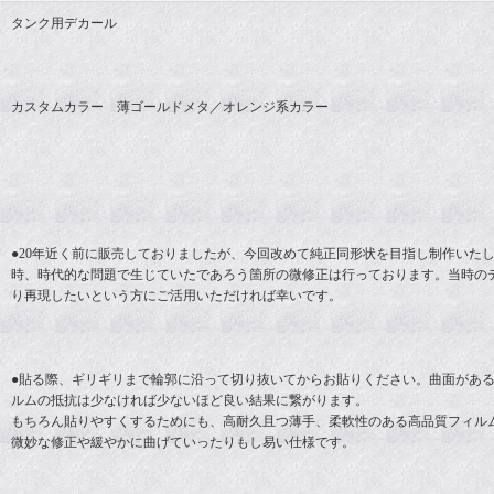
タンク用デカール
カスタムカラー 薄ゴールドメタ／オレンジ系カラー
●20年近く前に販売しておりましたが、今回改めて純正同形状を目指し制作いたしま
時、時代的な問題で生じていたであろう箇所の微修正は行っております。当時の
り再現したいという方にご活用いただければ幸いです。
●貼る際、ギリギリまで輪郭に沿って切り抜いてからお貼りください。曲面があ
ルムの抵抗は少なければ少ないほど良い結果に繋がります。
もちろん貼りやすくするためにも、高耐久且つ薄手、柔軟性のある高品質フィル
微妙な修正や緩やかに曲げていったりもし易い仕様です。