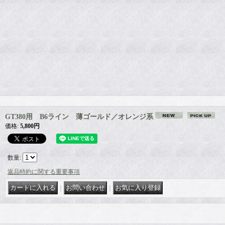
GT380用 B6ライン 薄ゴールド／オレンジ系
価格
:
5,800円
数量
:
返品特約に関する重要事項
｜
｜