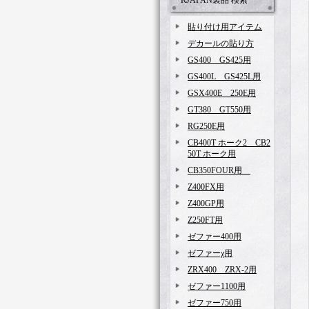
RJAPAN製品 検索
貼り付け用アイテム
デカールの貼り方
GS400 GS425用
GS400L GS425L用
GSX400E 250E用
GT380 GT550用
RG250E用
CB400T ホーク2 CB2
50T ホーク用
CB350FOUR用
Z400FX用
Z400GP用
Z250FT用
ゼファー400用
ゼファーχ用
ZRX400 ZRX-2用
ゼファー1100用
ゼファー750用