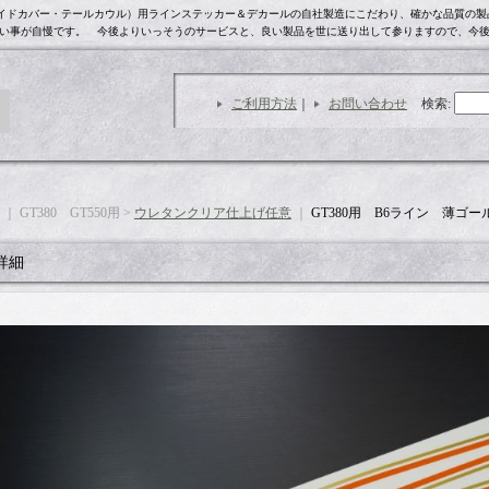
・サイドカバー・テールカウル）用ラインステッカー＆デカールの自社製造にこだわり、確かな品質の
い事が自慢です。 今後よりいっそうのサービスと、良い製品を世に送り出して参りますので、今
ご利用方法
｜
お問い合わせ
検索
:
｜ GT380 GT550用 >
ウレタンクリア仕上げ任意
｜
GT380用 B6ライン 薄ゴ
詳細